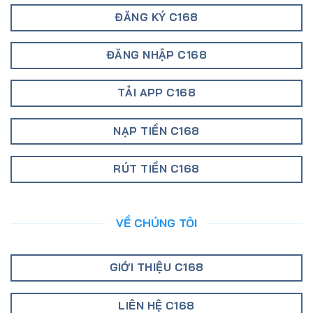
ĐĂNG KÝ C168
ĐĂNG NHẬP C168
TẢI APP C168
NẠP TIỀN C168
RÚT TIỀN C168
VỀ CHÚNG TÔI
GIỚI THIỆU C168
LIÊN HỆ C168