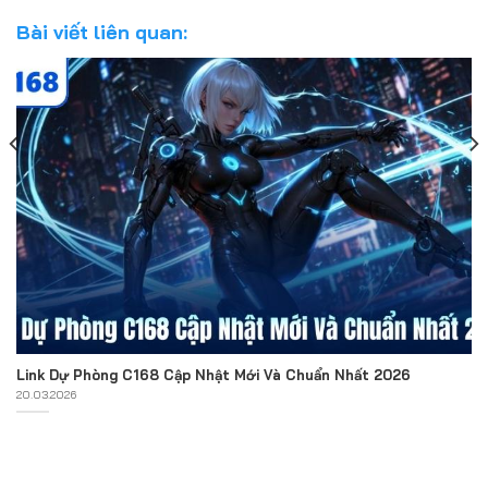
Bài viết liên quan:
Link Dự Phòng C168 Cập Nhật Mới Và Chuẩn Nhất 2026
20.03.2026