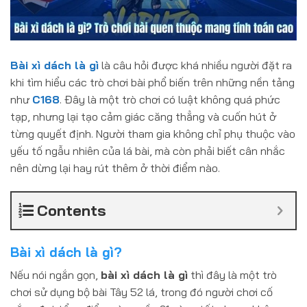
Bài xì dách là gì
là câu hỏi được khá nhiều người đặt ra
khi tìm hiểu các trò chơi bài phổ biến trên những nền tảng
như
C168
. Đây là một trò chơi có luật không quá phức
tạp, nhưng lại tạo cảm giác căng thẳng và cuốn hút ở
từng quyết định. Người tham gia không chỉ phụ thuộc vào
yếu tố ngẫu nhiên của lá bài, mà còn phải biết cân nhắc
nên dừng lại hay rút thêm ở thời điểm nào.
Contents
Bài xì dách là gì?
Nếu nói ngắn gọn,
bài xì dách là gì
thì đây là một trò
chơi sử dụng bộ bài Tây 52 lá, trong đó người chơi cố