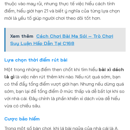
thuộc vào may rủi, nhưng thực tế việc hiểu cách tính
điểm, hiểu giới hạn 21 và biết ý nghĩa của từng lựa chọn
mới là yếu tố giúp người chơi theo dõi tốt hơn.
Xem thêm
Cách Chơi Bài Ma Sói – Trò Chơi
Suy Luận Hấp Dẫn Tại C168
Lựa chọn thời điểm rút bài
Một trong những điểm then chốt khi tìm hiểu
bài xì dách
là gì
là việc nên rút thêm khi nào. Nếu rút quá sớm, bạn
có thể đẩy tổng điểm vượt giới hạn. Nhưng nếu dừng quá
sớm, bạn lại để tổng điểm ở mức thấp và dễ bất lợi khi so
với nhà cái. Đây chính là phần khiến xì dách vừa dễ hiểu
vừa có chiều sâu.
Cược bảo hiểm
Trong một số bàn chơi, khi lá bài ngửa của nhà cái là A,