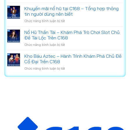
Khuyến
C168
Nhất
mãi
Khuyến mãi nổ hũ tại C168 – Tổng hợp thông
–
2026
Casino
Tổng
tin người dùng nên biết
tại
hợp
ở
Chức năng bình luận bị tắt
C168
thông
Khuyến
–
tin
mãi
Nổ Hũ Thần Tài – Khám Phá Trò Chơi Slot Chủ
Tổng
người
nổ
hợp
Đề Tài Lộc Trên C168
dùng
hũ
thông
ở
Chức năng bình luận bị tắt
tại
tin
Nổ
C168
ưu
Hũ
Kho Báu Aztec – Hành Trình Khám Phá Chủ Đề
–
đãi
Thần
Tổng
Cổ Đại Trên C168
người
Tài
hợp
dùng
ở
Chức năng bình luận bị tắt
–
thông
Kho
Khám
tin
Báu
Phá
người
Aztec
Trò
dùng
–
Chơi
nên
Hành
Slot
biết
Trình
Chủ
Khám
Đề
Phá
Tài
Chủ
Lộc
Đề
Trên
Cổ
C168
Đại