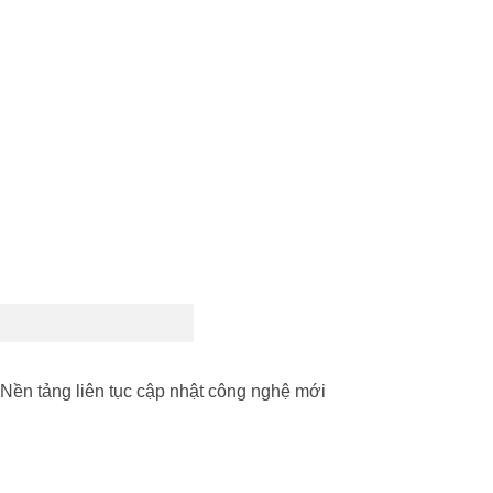
Á. Nền tảng liên tục cập nhật công nghệ