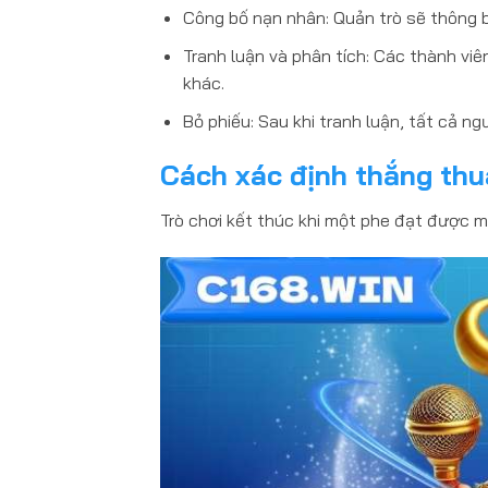
Công bố nạn nhân: Quản trò sẽ thông bá
Tranh luận và phân tích: Các thành viên
khác.
Bỏ phiếu: Sau khi tranh luận, tất cả ngư
Cách xác định thắng thua
Trò chơi kết thúc khi một phe đạt được m