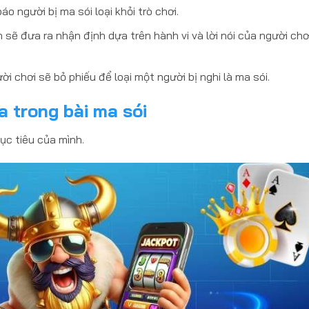
o người bị ma sói loại khỏi trò chơi.
 sẽ đưa ra nhận định dựa trên hành vi và lời nói của người chơ
ời chơi sẽ bỏ phiếu để loại một người bị nghi là ma sói.
 trong bài ma sói
ục tiêu của mình.