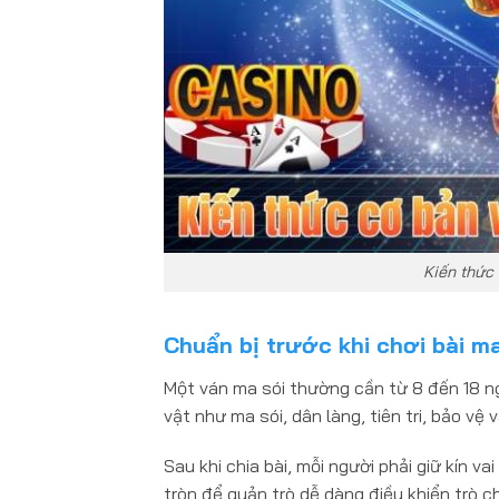
Kiến thức 
Chuẩn bị trước khi chơi bài ma
Một ván ma sói thường cần từ 8 đến 18 n
vật như ma sói, dân làng, tiên tri, bảo vệ 
Sau khi chia bài, mỗi người phải giữ kín 
tròn để quản trò dễ dàng điều khiển trò ch