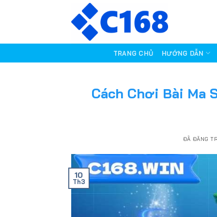
Chuyển
đến
nội
dung
TRANG CHỦ
HƯỚNG DẪN
Cách Chơi Bài Ma S
ĐÃ ĐĂNG T
10
Th3