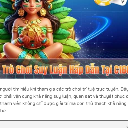
ười tìm hiểu khi tham gia các trò chơi trí tuệ trực tuyến. Đây
hơi phải vận dụng khả năng suy luận, quan sát và thuyết phục 
 thành viên không chỉ được giải trí mà còn thử thách khả năng
hơi.