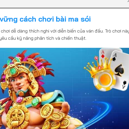
vững cách chơi bài ma sói
chơi dễ dàng thích nghi với diễn biến của ván đấu. Trò chơi nà
êu cầu kỹ năng phân tích và chiến thuật.