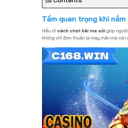
Tầm quan trọng khi nắm 
Hiểu rõ
cách chơi bài ma sói
giúp người 
không chỉ đơn thuần là may mắn mà còn y