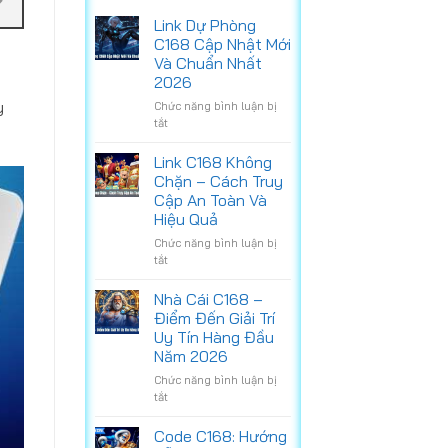
Link Dự Phòng
C168 Cập Nhật Mới
Và Chuẩn Nhất
2026
y
Chức năng bình luận bị
ở
tắt
Link
Dự
Link C168 Không
Phòng
Chặn – Cách Truy
C168
Cập An Toàn Và
Cập
Hiệu Quả
Nhật
Mới
Chức năng bình luận bị
Và
ở
tắt
Chuẩn
Link
Nhất
C168
Nhà Cái C168 –
2026
Không
Điểm Đến Giải Trí
Chặn
Uy Tín Hàng Đầu
–
Năm 2026
Cách
Truy
Chức năng bình luận bị
Cập
ở
tắt
An
Nhà
Toàn
Cái
Code C168: Hướng
Và
C168