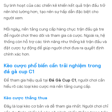
Sự linh hoạt của các chiến kê khiến kết quả trận đấu trở
nên khó lường hơn, tạo nên sự hấp dẫn đặc biệt cho
người xem.
Mỗi ngày, nền tảng cung cấp hàng chục trận đấu gà tre
để người chơi theo dõi và tham gia cá cược. Ngoài ra, hệ
thống còn hỗ trợ các tính năng như thống kê trận đấu và
đặt cược tự động để giúp người chơi đưa ra quyết định
chính xác hơn.
Kèo cược phổ biến cần trải nghiệm trong
đá gà cup C1
Để tham gia hiệu quả tại
Đá Gà Cup C1
, người chơi cần
hiểu rõ các loại kèo cược mà nền tảng cung cấp.
Kèo cược thắng thua
Đây là loại kèo cơ bản và dễ tham gia nhất. Người chơi chỉ