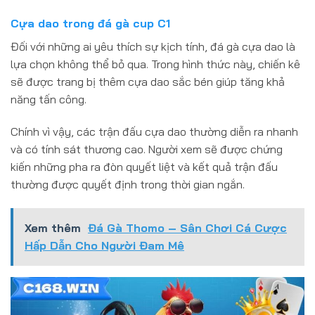
Cựa dao trong đá gà cup C1
Đối với những ai yêu thích sự kịch tính, đá gà cựa dao là
lựa chọn không thể bỏ qua. Trong hình thức này, chiến kê
sẽ được trang bị thêm cựa dao sắc bén giúp tăng khả
năng tấn công.
Chính vì vậy, các trận đấu cựa dao thường diễn ra nhanh
và có tính sát thương cao. Người xem sẽ được chứng
kiến những pha ra đòn quyết liệt và kết quả trận đấu
thường được quyết định trong thời gian ngắn.
Xem thêm
Đá Gà Thomo – Sân Chơi Cá Cược
Hấp Dẫn Cho Người Đam Mê