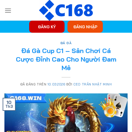
Chuyển
đến
nội
dung
ĐĂNG KÝ
ĐĂNG NHẬP
ĐÁ GÀ
Đá Gà Cup C1 – Sân Chơi Cá
Cược Đỉnh Cao Cho Người Đam
Mê
ĐÃ ĐĂNG TRÊN
10.03.2026
BỞI
CEO TRẦN NHẬT MINH
10
Th3