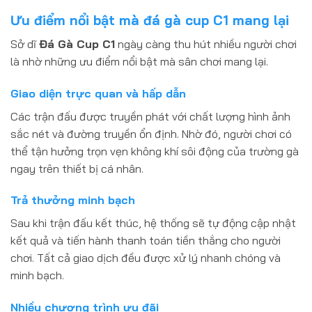
Ưu điểm nổi bật mà đá gà cup C1 mang lại
Sở dĩ
Đá Gà Cup C1
ngày càng thu hút nhiều người chơi
là nhờ những ưu điểm nổi bật mà sân chơi mang lại.
Giao diện trực quan và hấp dẫn
Các trận đấu được truyền phát với chất lượng hình ảnh
sắc nét và đường truyền ổn định. Nhờ đó, người chơi có
thể tận hưởng trọn vẹn không khí sôi động của trường gà
ngay trên thiết bị cá nhân.
Trả thưởng minh bạch
Sau khi trận đấu kết thúc, hệ thống sẽ tự động cập nhật
kết quả và tiến hành thanh toán tiền thắng cho người
chơi. Tất cả giao dịch đều được xử lý nhanh chóng và
minh bạch.
Nhiều chương trình ưu đãi