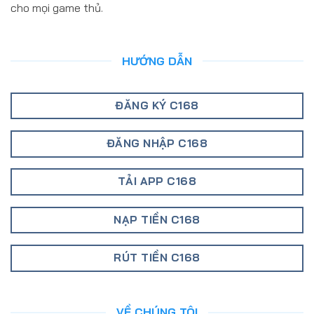
cho mọi game thủ.
HƯỚNG DẪN
ĐĂNG KÝ C168
ĐĂNG NHẬP C168
TẢI APP C168
NẠP TIỀN C168
RÚT TIỀN C168
VỀ CHÚNG TÔI