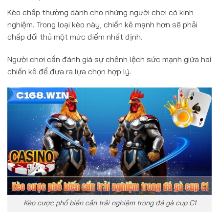
Kèo chấp thường dành cho những người chơi có kinh
nghiệm. Trong loại kèo này, chiến kê mạnh hơn sẽ phải
chấp đối thủ một mức điểm nhất định.
Người chơi cần đánh giá sự chênh lệch sức mạnh giữa hai
chiến kê để đưa ra lựa chọn hợp lý.
Kèo cược phổ biến cần trải nghiệm trong đá gà cup C1