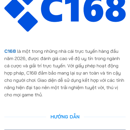
C168
là một trong những nhà cái trực tuyến hàng đầu
năm 2026, được đánh giá cao về độ uy tín trong ngành
cá cược và giải trí trực tuyến. Với giấy phép hoạt động
hợp pháp, C168 đảm bảo mang lại sự an toàn và tin cậy
cho người chơi. Giao diện dễ sử dụng kết hợp với các tính
năng hiện đại tạo nên một trải nghiệm tuyệt vời, thú vị
cho mọi game thủ.
HƯỚNG DẪN