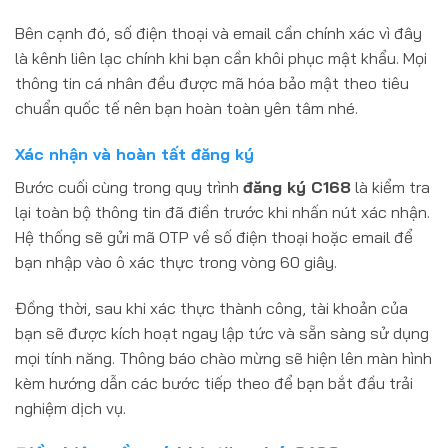
Bên cạnh đó, số điện thoại và email cần chính xác vì đây
là kênh liên lạc chính khi bạn cần khôi phục mật khẩu. Mọi
thông tin cá nhân đều được mã hóa bảo mật theo tiêu
chuẩn quốc tế nên bạn hoàn toàn yên tâm nhé.
Xác nhận và hoàn tất đăng ký
Bước cuối cùng trong quy trình
đăng ký C168
là kiểm tra
lại toàn bộ thông tin đã điền trước khi nhấn nút xác nhận.
Hệ thống sẽ gửi mã OTP về số điện thoại hoặc email để
bạn nhập vào ô xác thực trong vòng 60 giây.
Đồng thời, sau khi xác thực thành công, tài khoản của
bạn sẽ được kích hoạt ngay lập tức và sẵn sàng sử dụng
mọi tính năng. Thông báo chào mừng sẽ hiện lên màn hình
kèm hướng dẫn các bước tiếp theo để bạn bắt đầu trải
nghiệm dịch vụ.