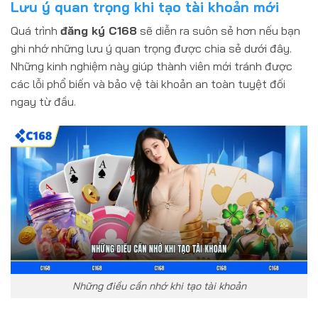
Lưu ý quan trọng khi tạo tài khoản mới
Quá trình
đăng ký C168
sẽ diễn ra suôn sẻ hơn nếu bạn
ghi nhớ những lưu ý quan trọng được chia sẻ dưới đây.
Những kinh nghiệm này giúp thành viên mới tránh được
các lỗi phổ biến và bảo vệ tài khoản an toàn tuyệt đối
ngay từ đầu.
Những điều cần nhớ khi tạo tài khoản