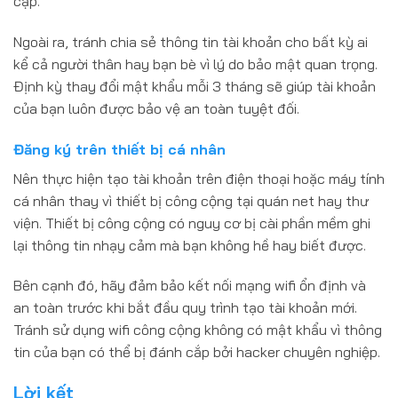
cập.
Ngoài ra, tránh chia sẻ thông tin tài khoản cho bất kỳ ai
kể cả người thân hay bạn bè vì lý do bảo mật quan trọng.
Định kỳ thay đổi mật khẩu mỗi 3 tháng sẽ giúp tài khoản
của bạn luôn được bảo vệ an toàn tuyệt đối.
Đăng ký trên thiết bị cá nhân
Nên thực hiện tạo tài khoản trên điện thoại hoặc máy tính
cá nhân thay vì thiết bị công cộng tại quán net hay thư
viện. Thiết bị công cộng có nguy cơ bị cài phần mềm ghi
lại thông tin nhạy cảm mà bạn không hề hay biết được.
Bên cạnh đó, hãy đảm bảo kết nối mạng wifi ổn định và
an toàn trước khi bắt đầu quy trình tạo tài khoản mới.
Tránh sử dụng wifi công cộng không có mật khẩu vì thông
tin của bạn có thể bị đánh cắp bởi hacker chuyên nghiệp.
Lời kết