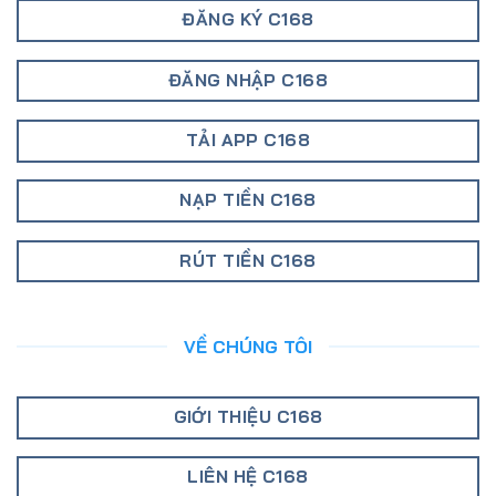
ĐĂNG KÝ C168
ĐĂNG NHẬP C168
TẢI APP C168
NẠP TIỀN C168
RÚT TIỀN C168
VỀ CHÚNG TÔI
GIỚI THIỆU C168
LIÊN HỆ C168