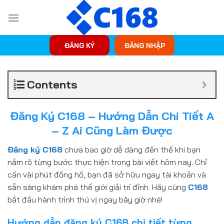
Chuyển
đến
nội
dung
ĐĂNG KÝ
ĐĂNG NHẬP
Contents
Đăng Ký C168 – Hướng Dẫn Chi Tiết A
– Z Ai Cũng Làm Được
Đăng ký C168
chưa bao giờ dễ dàng đến thế khi bạn
nắm rõ từng bước thực hiện trong bài viết hôm nay. Chỉ
cần vài phút đồng hồ, bạn đã sở hữu ngay tài khoản và
sẵn sàng khám phá thế giới giải trí đỉnh. Hãy cùng
C168
bắt đầu hành trình thú vị ngay bây giờ nhé!
Hướng dẫn đăng ký C168 chi tiết từng