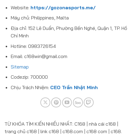
Website:
https://gozonasports.me/
Máy chủ: Philippines, Malta
Địa chỉ: 152 Lê Duẩn, Phường Bến Nghé, Quận 1, TP. Hồ
Chí Minh
Hotline: 0983726154
Email:
c168win@gmail.com
Sitemap
Codezip: 700000
Chịu Trách Nhiệm:
CEO Trần Nhật Minh
TỪ KHÓA TÌM KIẾN NHIỀU NHẤT: C168 | nhà cái c168 |
trang chủ c168 | link c168 | c168.com | c168 com | c168.