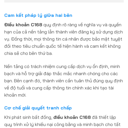
Cam kết pháp lý giữa hai bên
Điều khoản C168
quy định rõ ràng về nghĩa vụ và quyền
hạn của cả nền tảng lẫn thành viên đăng ký sử dụng dịch
vụ. Đồng thời, mọi thông tin cá nhân được bảo mật tuyệt
đối theo tiêu chuẩn quốc tế hiện hành và cam kết không
chia sẻ cho bên thứ ba.
Nền tảng có trách nhiệm cung cấp dịch vụ ổn định, minh
bạch và hỗ trợ giải đáp thắc mắc nhanh chóng cho các
bạn. Bên cạnh đó, thành viên cần tuân thủ đúng quy định
về độ tuổi và cung cấp thông tin chính xác khi tạo tài
khoản mới.
Cơ chế giải quyết tranh chấp
Khi phát sinh bất đồng,
điều khoản C168
đã thiết lập
quy trình xử lý khiếu nại công bằng và minh bạch cho tất