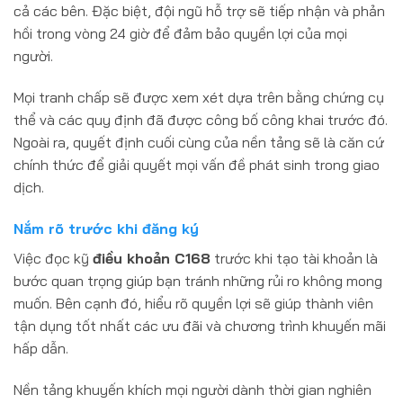
cả các bên. Đặc biệt, đội ngũ hỗ trợ sẽ tiếp nhận và phản
hồi trong vòng 24 giờ để đảm bảo quyền lợi của mọi
người.
Mọi tranh chấp sẽ được xem xét dựa trên bằng chứng cụ
thể và các quy định đã được công bố công khai trước đó.
Ngoài ra, quyết định cuối cùng của nền tảng sẽ là căn cứ
chính thức để giải quyết mọi vấn đề phát sinh trong giao
dịch.
Nắm rõ trước khi đăng ký
Việc đọc kỹ
điều khoản C168
trước khi tạo tài khoản là
bước quan trọng giúp bạn tránh những rủi ro không mong
muốn. Bên cạnh đó, hiểu rõ quyền lợi sẽ giúp thành viên
tận dụng tốt nhất các ưu đãi và chương trình khuyến mãi
hấp dẫn.
Nền tảng khuyến khích mọi người dành thời gian nghiên