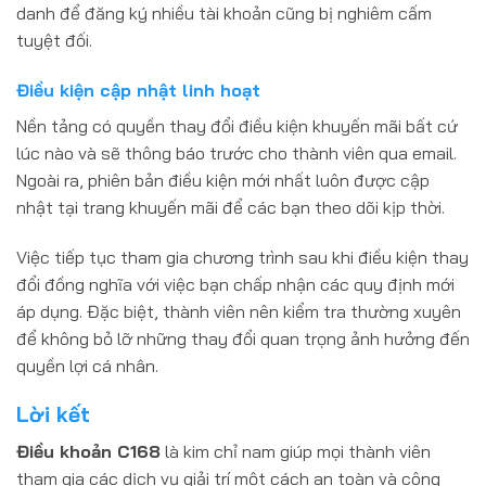
danh để đăng ký nhiều tài khoản cũng bị nghiêm cấm
tuyệt đối.
Điều kiện cập nhật linh hoạt
Nền tảng có quyền thay đổi điều kiện khuyến mãi bất cứ
lúc nào và sẽ thông báo trước cho thành viên qua email.
Ngoài ra, phiên bản điều kiện mới nhất luôn được cập
nhật tại trang khuyến mãi để các bạn theo dõi kịp thời.
Việc tiếp tục tham gia chương trình sau khi điều kiện thay
đổi đồng nghĩa với việc bạn chấp nhận các quy định mới
áp dụng. Đặc biệt, thành viên nên kiểm tra thường xuyên
để không bỏ lỡ những thay đổi quan trọng ảnh hưởng đến
quyền lợi cá nhân.
Lời kết
Điều khoản C168
là kim chỉ nam giúp mọi thành viên
tham gia các dịch vụ giải trí một cách an toàn và công