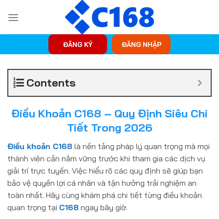
Chuyển
đến
nội
dung
ĐĂNG KÝ
ĐĂNG NHẬP
Contents
Điều Khoản C168 – Quy Định Siêu Chi
Tiết Trong 2026
Điều khoản C168
là nền tảng pháp lý quan trọng mà mọi
thành viên cần nắm vững trước khi tham gia các dịch vụ
giải trí trực tuyến. Việc hiểu rõ các quy định sẽ giúp bạn
bảo vệ quyền lợi cá nhân và tận hưởng trải nghiệm an
toàn nhất. Hãy cùng khám phá chi tiết từng điều khoản
quan trọng tại
C168
ngay bây giờ.